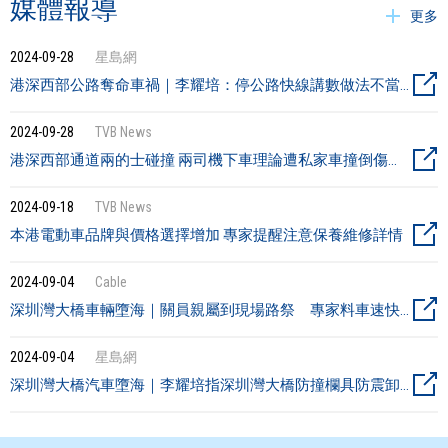
媒體報導
更多
2024-09-28
星島網
港深西部公路奪命車禍｜李耀培：停公路快線講數做法不當 缺乏危機意識
2024-09-28
TVB News
港深西部通道兩的士碰撞 兩司機下車理論遭私家車撞倒傷重不治
2024-09-18
TVB News
本港電動車品牌與價格選擇增加 專家提醒注意保養維修詳情
2024-09-04
Cable
深圳灣大橋車輛墮海｜關員親屬到現場路祭 專家料車速快打筋斗或撞指示牌肇禍
2024-09-04
星島網
深圳灣大橋汽車墮海｜李耀培指深圳灣大橋防撞欄具防震卸力作用 估計事故或涉兩大原因 社會